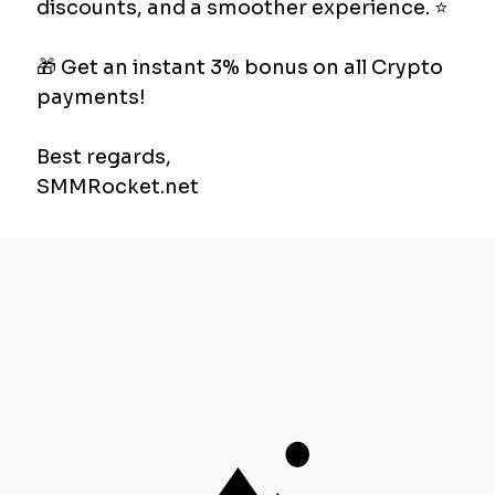
Ol" butonuna tıklayarak kullanıcı adı, e-posta ve
şifre gibi temel bilgilerinizle saniyeler içinde
hesabınızı oluşturabilirsiniz.
2. Bakiye Yükleme
Hizmetlerden yararlanabilmek için hesabınızda
bakiye olması gerekir. Güvenli ödeme altyapımızı
kullanarak kredi kartı, havale veya kripto para gibi
seçeneklerle bakiye yükleyebilirsiniz. 3D Secure
güvencesiyle işlemleriniz tamamen koruma
altındadır.
3. Servis Seçimi ve Sipariş Verme
Bakiye yükledikten sonra "Yeni Sipariş" sayfasına
gidin:
Kategori Seçimi:
Instagram, TikTok, Twitter
veya YouTube gibi bir platform seçin.
Servis Seçimi:
Hedefinize uygun servisi (Örn: