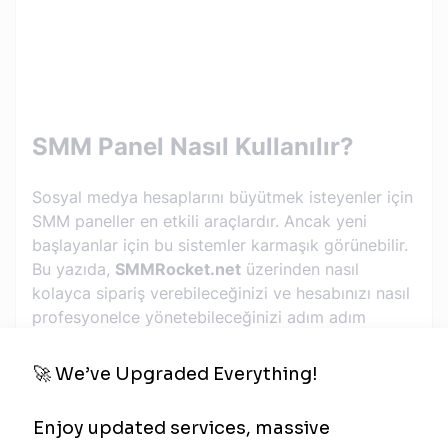
SMM Panel Nasıl Kullanılır?
Sosyal medya hesaplarını büyütmek isteyenler için
SMM paneller en etkili araçlardır. Ancak yeni
başlayanlar için bu sistemler karmaşık görünebilir.
Bu yazıda,
SMMRocket.net
üzerinden nasıl
kolayca sipariş verebileceğinizi ve hesabınızı nasıl
profesyonelce yönetebileceğinizi adım adım
anlatacağız.
1. Üyelik Oluşturma
SMM panel kullanmaya başlamanın ilk adımı kayıt
olmaktır.
SMMRocket.net
ana sayfasındaki "Kayıt