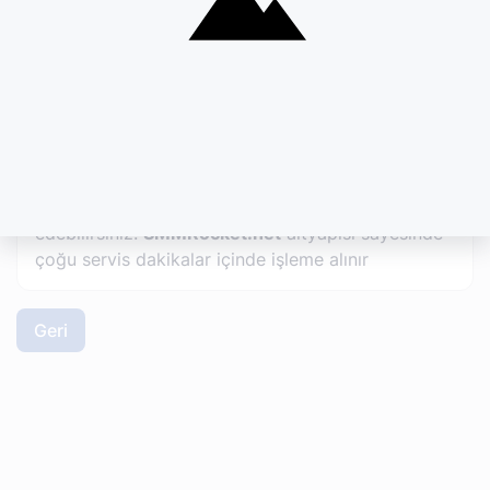
Garantili Takipçi, Gerçek Beğeni) belirleyin.
Link ve Miktar:
Etkileşim gönderilecek profil
veya gönderi linkini girin, istediğiniz miktarı
yazın.
4. Sipariş Takibi
Siparişinizi verdikten sonra "Siparişlerim"
sekmesinden sürecini anlık olarak takip
edebilirsiniz.
SMMRocket.net
altyapısı sayesinde
çoğu servis dakikalar içinde işleme alınır
Geri